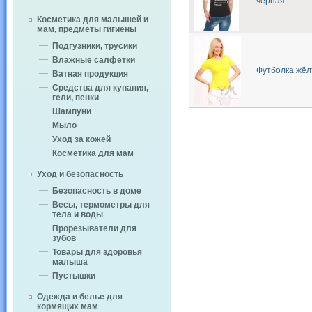
черная
Косметика для малышей и
мам, предметы гигиены
Подгузники, трусики
Влажные салфетки
Футболка жёл
Ватная продукция
Средства для купания,
гели, пенки
Шампуни
Мыло
Уход за кожей
Косметика для мам
Уход и безопасность
Безопасность в доме
Весы, термометры для
тела и воды
Прорезыватели для
зубов
Товары для здоровья
малыша
Пустышки
Одежда и белье для
кормящих мам