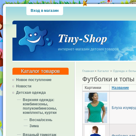
Вход в магазин
Tiny-Shop
интернет-магазин детских товаров
Каталог товаров
Главная
»
Каталог
»
Одежда и белье
Футболки и топы
Новое поступление
Новости
Картинки
Название
Детская одежда
Верхняя одежда:
комбинезоны,
Блуза изумру
полукомбинезоны,
комплекты, куртки
Весна/осень
Зима
Вязаный трикотаж
Футболка для