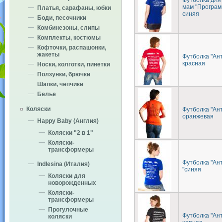
мам "Програм
Платья, сарафаны, юбки
синяя
Боди, песочники
Комбинезоны, слипы
Комплекты, костюмы
Кофточки, распашонки,
жакеты
Футболка "Ант
красная
Носки, колготки, пинетки
Ползунки, брючки
Шапки, чепчики
Белье
Коляски
Футболка "Ант
оранжевая
Happy Baby (Англия)
Коляски "2 в 1"
Коляски-
трансформеры
Футболка "Ан
Indlesina (Италия)
"синяя
Коляски для
новорожденных
Коляски-
трансформеры
Прогулочные
Футболка "Ан
коляски