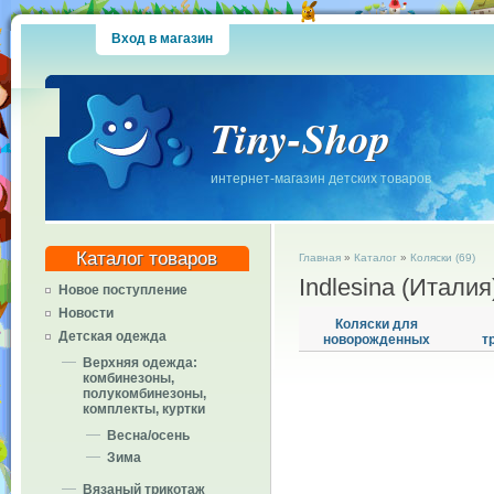
Вход в магазин
Tiny-Shop
интернет-магазин детских товаров
Каталог товаров
Главная
»
Каталог
»
Коляски (69)
Indlesina (Италия
Новое поступление
Новости
Коляски для
Детская одежда
новорожденных
т
Верхняя одежда:
комбинезоны,
полукомбинезоны,
комплекты, куртки
Весна/осень
Зима
Вязаный трикотаж