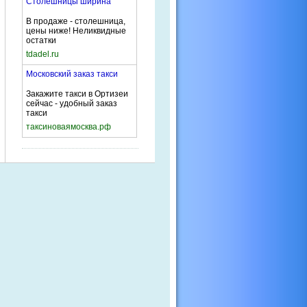
Столешницы ширина
В продаже - столешница,
цены ниже! Неликвидные
остатки
tdadel.ru
Московский заказ такси
Закажите такси в Ортизеи
сейчас - удобный заказ
такси
таксиноваямосква.рф