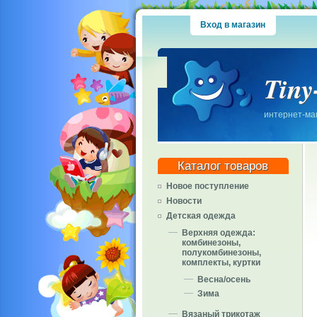
Вход в магазин
Tiny
интернет-маг
Каталог товаров
Новое поступление
Новости
Детская одежда
Верхняя одежда:
комбинезоны,
полукомбинезоны,
комплекты, куртки
Весна/осень
Зима
Вязаный трикотаж