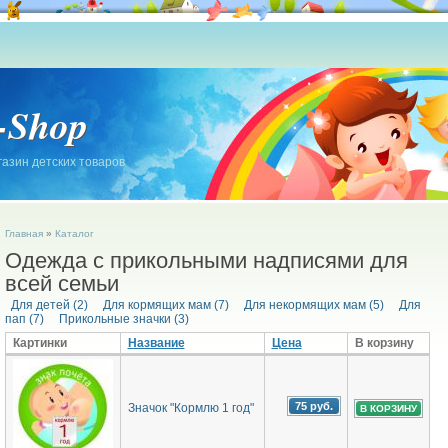
-Shop
азин детских товаров
Главная
»
Каталог
Одежда с прикольными надписями для
всей семьи
Для детей (2)
Для кормящих мам (7)
Для некормящих мам (5)
Для
пап (7)
Прикольные значки (3)
Картинки
Название
Цена
В корзину
75 руб.
Значок "Кормлю 1 год"