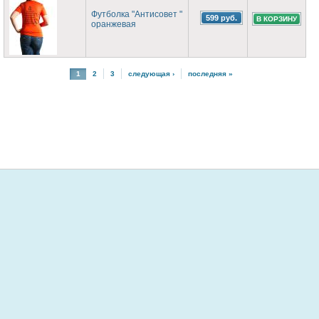
Футболка "Антисовет "
599 руб.
оранжевая
1
2
3
следующая ›
последняя »