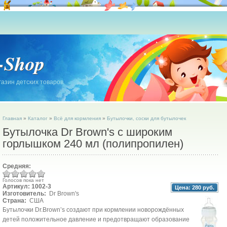
-Shop
азин детских товаров
Главная
»
Каталог
»
Всё для кормления
»
Бутылочки, соски для бутылочек
Бутылочка Dr Brown's с широким
горлышком 240 мл (полипропилен)
Средняя:
Голосов пока нет
Артикул: 1002-3
Цена:
280 руб.
Изготовитель:
Dr Brown's
Страна:
США
Бутылочки Dr.Brown’s создают при кормлении новорождённых
детей положительное давление и предотвращают образование