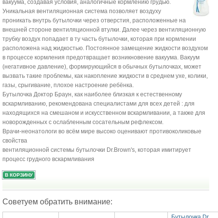
вакуума, создавая условия, аналогичные кормлению грудью.
Уникальная вентиляционная система позволяет воздуху
проникать внутрь бутылочки через отверстия, расположенные на
внешней стороне вентиляционной втулки. Далее через вентиляционную
трубку воздух попадает в ту часть бутылочки, которая при кормлении
расположена над жидкостью. Постоянное замещение жидкости воздухом
в процессе кормления предотвращает возникновение вакуума. Вакуум
(негативное давление), формирующийся в обычных бутылочках, может
вызвать такие проблемы, как накопление жидкости в среднем ухе, колики,
газы, срыгивание, плохое настроение ребёнка.
Бутылочка Доктор Браун, как наиболее близкая к естественному
вскармливанию, рекомендована специалистами для всех детей : для
находящихся на смешаном и искусственном вскармливании, а также для
новорожденных с ослабленным сосательным рефлексом.
Врачи-неонатологи во всём мире высоко оценивают противоколиковые
свойства
вентиляционной системы бутылочки Dr.Brown's, которая имитирует
процесс грудного вскармливания
Советуем обратить внимание:
Бутылочка Dr