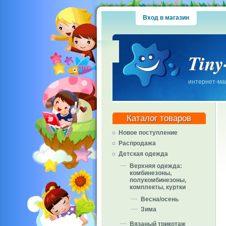
Вход в магазин
Tiny
интернет-маг
Каталог товаров
Новое поступление
Распродажа
Детская одежда
Верхняя одежда:
комбинезоны,
полукомбинезоны,
комплекты, куртки
Весна/осень
Зима
Вязаный трикотаж