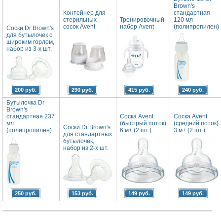
Brown's
Контейнер для
стандартная
стерильных
Тренировочный
120 мл
сосок Avent
набор Avent
(полипропилен)
Соски Dr Brown's
для бутылочек с
широким горлом,
набор из 3-х шт.
200 руб.
290 руб.
415 руб.
240 руб.
Бутылочка Dr
Brown's
стандартная 237
Соска Avent
Соска Avent
мл
(быстрый поток)
(средний поток)
Соски Dr Brown's
(полипропилен)
6 м+ (2 шт.)
3 м+ (2 шт.)
для стандартных
бутылочек,
набор из 2-х шт.
250 руб.
153 руб.
149 руб.
149 руб.