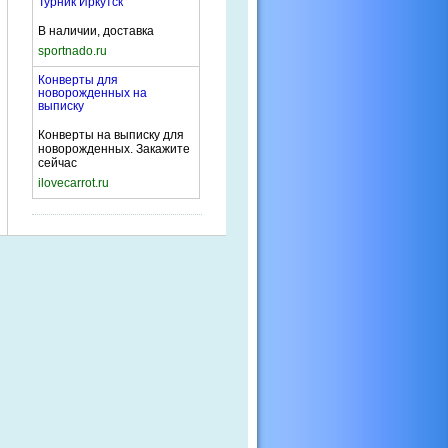
Турник Иркутск
В наличии, доставка
sportnado.ru
Конверты для
новорожденных на
выписку
Конверты на выписку для
новорожденных. Закажите
сейчас
ilovecarrot.ru