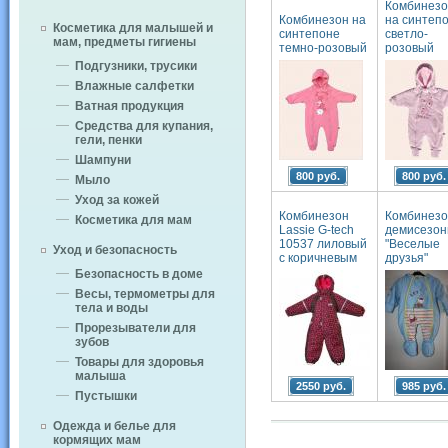
Комбинезо
Комбинезон на
на синтеп
Косметика для малышей и
синтепоне
светло-
мам, предметы гигиены
темно-розовый
розовый
Подгузники, трусики
Влажные салфетки
Ватная продукция
Средства для купания,
гели, пенки
Шампуни
800 руб.
800 руб.
Мыло
Уход за кожей
Комбинезон
Комбинезо
Косметика для мам
Lassie G-tech
демисезо
10537 лиловый
"Веселые
Уход и безопасность
с коричневым
друзья"
Безопасность в доме
Весы, термометры для
тела и воды
Прорезыватели для
зубов
Товары для здоровья
малыша
2550 руб.
985 руб.
Пустышки
Одежда и белье для
кормящих мам