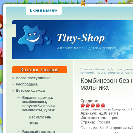
Вход в магазин
Tiny-Shop
интернет-магазин детских товаров
Каталог товаров
Главная
»
Каталог
»
Детская одежд
полукомбинезоны, комплекты, куртк
Новое поступление
Комбинезон без 
Распродажа
мальчика
Детская одежда
Верхняя одежда:
Средняя:
комбинезоны,
полукомбинезоны,
Ваша оценка:
Пусто
Средняя:
5
(
1
комплекты, куртки
Артикул: н130 вт(м)
Весна/осень
Изготовитель:
Трия
Страна:
Россия
Зима
Очень удобный и практичный
Вязаный трикотаж