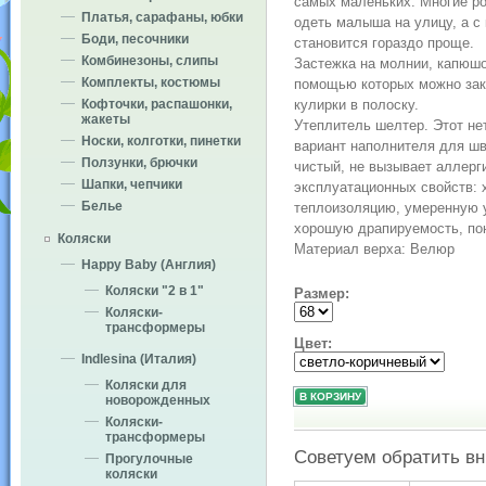
самых маленьких. Многие ро
Платья, сарафаны, юбки
одеть малыша на улицу, а с
Боди, песочники
становится гораздо проще.
Комбинезоны, слипы
Застежка на молнии, капюшон
Комплекты, костюмы
помощью которых можно закр
кулирки в полоску.
Кофточки, распашонки,
жакеты
Утеплитель шелтер. Этот н
Носки, колготки, пинетки
вариант наполнителя для шв
Ползунки, брючки
чистый, не вызывает аллерг
Шапки, чепчики
эксплуатационных свойств:
Белье
теплоизоляцию, умеренную у
хорошую драпируемость, по
Коляски
Материал верха: Велюр
Happy Baby (Англия)
Коляски "2 в 1"
Размер:
Коляски-
трансформеры
Цвет:
Indlesina (Италия)
Коляски для
новорожденных
Коляски-
трансформеры
Советуем обратить в
Прогулочные
коляски