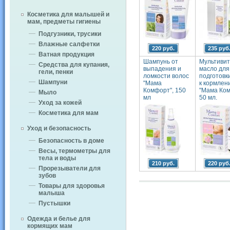
Косметика для малышей и
мам, предметы гигиены
Подгузники, трусики
Влажные салфетки
220 руб.
235 руб
Ватная продукция
Шампунь от
Мультиви
Средства для купания,
выпадения и
масло для
гели, пенки
ломкости волос
подготовк
Шампуни
"Мама
к кормлен
Комфорт", 150
"Мама Ком
Мыло
мл
50 мл.
Уход за кожей
Косметика для мам
Уход и безопасность
Безопасность в доме
Весы, термометры для
тела и воды
210 руб.
220 руб
Прорезыватели для
зубов
Товары для здоровья
малыша
Пустышки
Одежда и белье для
кормящих мам