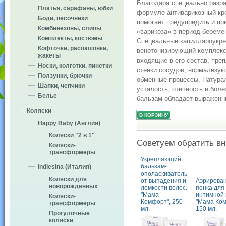
Благодаря специально разр
Платья, сарафаны, юбки
формуле антиварикозный кре
Боди, песочники
помогает предупредить и пр
Комбинезоны, слипы
«варикоза» в период береме
Комплекты, костюмы
Специальные капилляроукр
Кофточки, распашонки,
венотонизирующий комплекс
жакеты
входящие в его состав, пре
Носки, колготки, пинетки
стенки сосудов, нормализу
Ползунки, брючки
обменные процессы. Натура
Шапки, чепчики
усталость, отечность и бол
Белье
бальзам обладает выражен
Коляски
Happy Baby (Англия)
Коляски "2 в 1"
Советуем обратить в
Коляски-
трансформеры
Укрепляющий
бальзам-
Indlesina (Италия)
ополаскиватель
Коляски для
от выпадения и
Аэрирова
новорожденных
ломкости волос.
пенка для
"Мама
интимной 
Коляски-
Комфорт", 250
"Мама Ком
трансформеры
мл.
150 мл.
Прогулочные
коляски