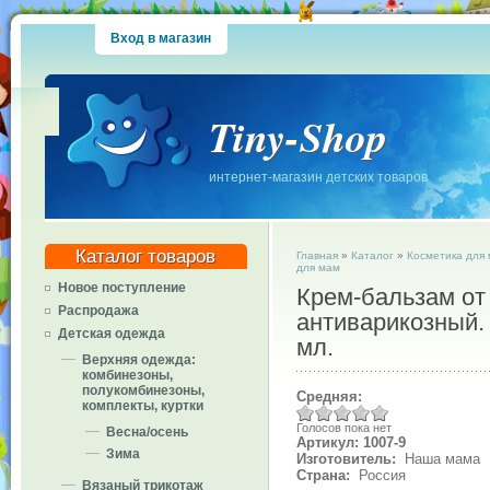
Вход в магазин
Tiny-Shop
интернет-магазин детских товаров
Каталог товаров
Главная
»
Каталог
»
Косметика для
для мам
Новое поступление
Крем-бальзам от 
Распродажа
антиварикозный.
Детская одежда
мл.
Верхняя одежда:
комбинезоны,
полукомбинезоны,
Средняя:
комплекты, куртки
Голосов пока нет
Весна/осень
Артикул: 1007-9
Зима
Изготовитель:
Наша мама
Страна:
Россия
Вязаный трикотаж