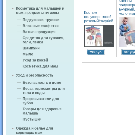
Костюм
полушер
Косметика для малышей и
ажурный,
Костюм
мам, предметы гигиены
молочны
полушерстяной
Подгузники, трусики
розовый/голубой
Влажные салфетки
Ватная продукция
Средства для купания,
гели, пенки
Шампуни
799 руб.
810 ру
Мыло
Уход за кожей
Косметика для мам
Уход и безопасность
Безопасность в доме
Весы, термометры для
тела и воды
Прорезыватели для
зубов
Товары для здоровья
малыша
Пустышки
Одежда и белье для
кормящих мам