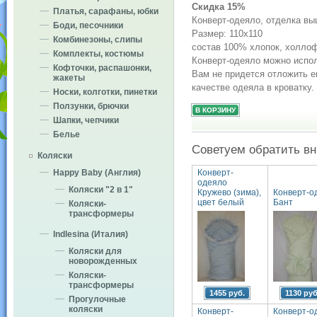
Скидка 15%
Платья, сарафаны, юбки
Конверт-одеяло, отделка вы
Боди, песочники
Размер: 110х110
Комбинезоны, слипы
состав 100% хлопок, холло
Комплекты, костюмы
Конверт-одеяло можно испол
Кофточки, распашонки,
Вам не придется отложить е
жакеты
качестве одеяла в кроватку.
Носки, колготки, пинетки
Ползунки, брючки
Шапки, чепчики
Белье
Советуем обратить в
Коляски
Конверт-
Happy Baby (Англия)
одеяло
Коляски "2 в 1"
Кружево (зима),
Конверт-о
цвет белый
Бант
Коляски-
трансформеры
Indlesina (Италия)
Коляски для
новорожденных
Коляски-
трансформеры
1455 руб.
1130 руб
Прогулочные
коляски
Конверт-
Конверт-о