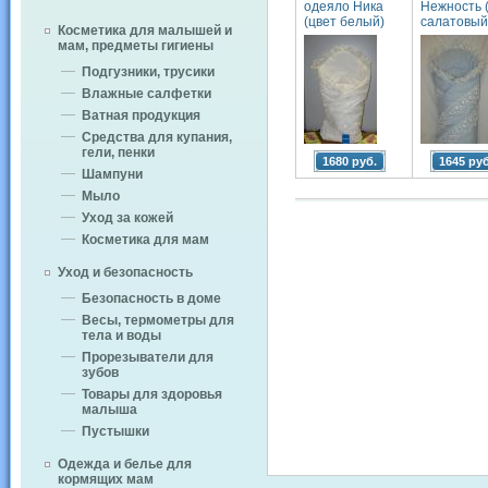
одеяло Ника
Нежность 
(цвет белый)
салатовый
Косметика для малышей и
мам, предметы гигиены
Подгузники, трусики
Влажные салфетки
Ватная продукция
Средства для купания,
гели, пенки
1680 руб.
1645 руб
Шампуни
Мыло
Уход за кожей
Косметика для мам
Уход и безопасность
Безопасность в доме
Весы, термометры для
тела и воды
Прорезыватели для
зубов
Товары для здоровья
малыша
Пустышки
Одежда и белье для
кормящих мам