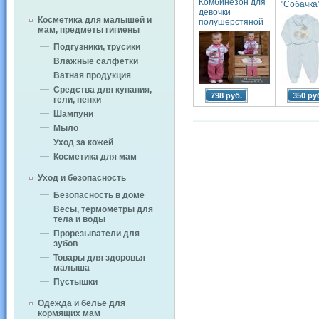
Комбинезон для
"Собачка
девочки
Косметика для малышей и
полушерстяной
мам, предметы гигиены
Подгузники, трусики
Влажные салфетки
Ватная продукция
Средства для купания,
798 руб.
350 ру
гели, пенки
Шампуни
Мыло
Уход за кожей
Косметика для мам
Уход и безопасность
Безопасность в доме
Весы, термометры для
тела и воды
Прорезыватели для
зубов
Товары для здоровья
малыша
Пустышки
Одежда и белье для
кормящих мам