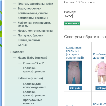
Состав: 100% хлопок
Платья, сарафаны, юбки
Боди, песочники
Размер:
Комбинезоны, слипы
Комплекты, костюмы
Кофточки, распашонки,
жакеты
Носки, колготки, пинетки
Ползунки, брючки
Советуем обратить в
Шапки, чепчики
Белье
Комбинезон
ясельный
Коляски
(интерлок
Комбинез
однотонный)
девочки 
Happy Baby (Англия)
Коляски "2 в 1"
Коляски-
трансформеры
Indlesina (Италия)
Коляски для
новорожденных
265 руб.
430 ру
Коляски-
трансформеры
Прогулочные
коляски
Комбинез