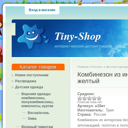
Вход в магазин
Tiny-Shop
интернет-магазин детских товаров
Каталог товаров
Главная
»
Каталог
»
Детская одежд
Комбинезон из ин
Новое поступление
желтый
Распродажа
Детская одежда
Средняя:
Верхняя одежда:
комбинезоны,
полукомбинезоны,
Голосов пока нет
Артикул: н10ит
комплекты, куртки
Изготовитель:
Трия
Весна/осень
Страна:
Россия
Зима
Комбинезон из интерлока без
аппликацией, полотно в поло
Вязаный трикотаж