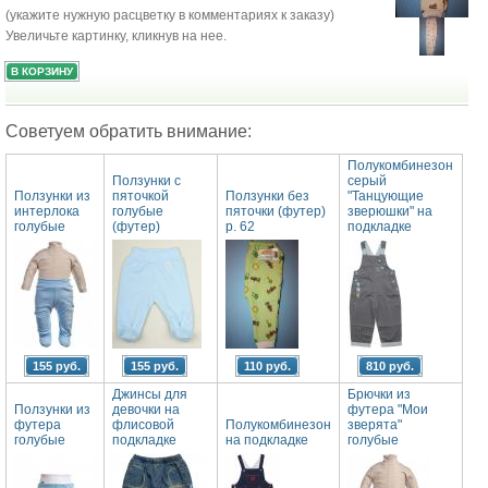
(укажите нужную расцветку в комментариях к заказу)
Увеличьте картинку, кликнув на нее.
Советуем обратить внимание:
Полукомбинезон
Ползунки с
серый
Ползунки из
пяточкой
Ползунки без
"Танцующие
интерлока
голубые
пяточки (футер)
зверюшки" на
голубые
(футер)
р. 62
подкладке
155 руб.
155 руб.
110 руб.
810 руб.
Джинсы для
Брючки из
Ползунки из
девочки на
футера "Мои
футера
флисовой
Полукомбинезон
зверята"
голубые
подкладке
на подкладке
голубые