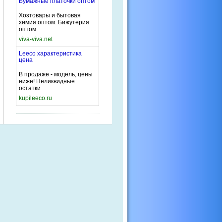
Бумажные платочки оптом
Хозтовары и бытовая
химия оптом. Бижутерия
оптом
viva-viva.net
Leeco характеристика
цена
В продаже - модель, цены
ниже! Неликвидные
остатки
kupileeco.ru