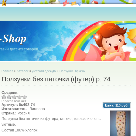
-Shop
азин детских товаров
Главная
»
Каталог
»
Детская одежда
»
Ползунки, брючки
Ползунки без пяточки (футер) р. 74
Средняя:
Голосов пока нет
Артикул: 6с402-74
Цена:
110 руб.
Изготовитель:
Лимпопо
Страна:
Россия
Ползунки без пяточки из футера, мягкие, теплые и очень
уютные.
Состав 100% хлопок