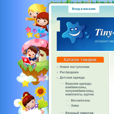
Вход в магазин
Tiny
интернет-маг
Каталог товаров
Новое поступление
Распродажа
Детская одежда
Верхняя одежда:
комбинезоны,
полукомбинезоны,
комплекты, куртки
Весна/осень
Зима
Вязаный трикотаж