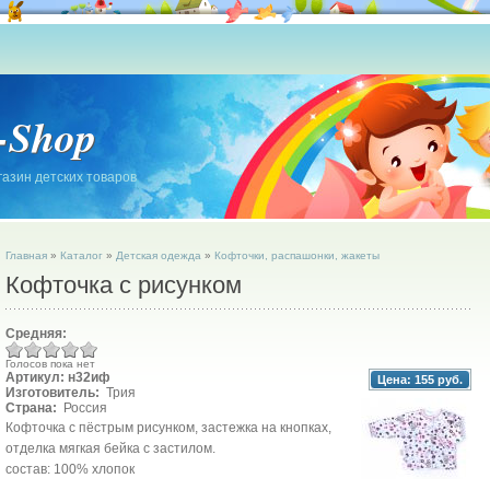
-Shop
азин детских товаров
Главная
»
Каталог
»
Детская одежда
»
Кофточки, распашонки, жакеты
Кофточка с рисунком
Средняя:
Голосов пока нет
Артикул: н32иф
Цена:
155 руб.
Изготовитель:
Трия
Страна:
Россия
Кофточка с пёстрым рисунком, застежка на кнопках,
отделка мягкая бейка с застилом.
состав: 100% хлопок