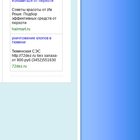
Избавиться от перхоти
Советы красоты от Ив
Роше. Подбор
эффективных средств от
перхоти
hairmart.ru
уничтожение клопов в
тюмени
Тюменская СЭС
http://72dez.ru без запаха-
от 800.руб (3452)551630
72dez.ru