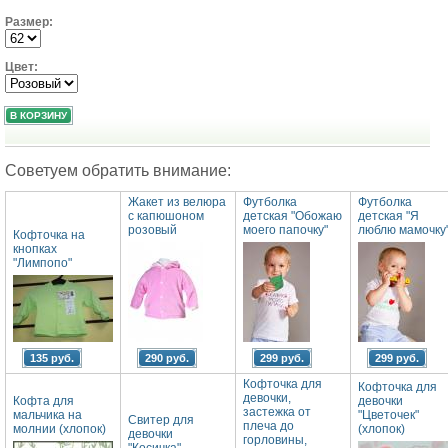
Размер:
Цвет:
Советуем обратить внимание:
Жакет из велюра
Футболка
Футболка
с капюшоном
детская "Обожаю
детская "Я
розовый
моего папочку"
люблю мамочку
Кофточка на
кнопках
"Лимпопо"
135 руб.
290 руб.
299 руб.
299 руб.
Кофточка для
Кофточка для
девочки,
Кофта для
девочки
застежка от
мальчика на
"Цветочек"
Свитер для
плеча до
молнии (хлопок)
(хлопок)
девочки
горловины,
"Косичка"