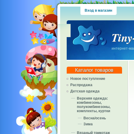
Вход в магазин
Tiny
интернет-маг
Каталог товаров
Новое поступление
Распродажа
Детская одежда
Верхняя одежда:
комбинезоны,
полукомбинезоны,
комплекты, куртки
Весна/осень
Зима
Вязаный трикотаж