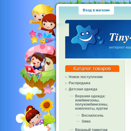
Вход в магазин
Tiny
интернет-маг
Каталог товаров
Новое поступление
Распродажа
Детская одежда
Верхняя одежда:
комбинезоны,
полукомбинезоны,
комплекты, куртки
Весна/осень
Зима
Вязаный трикотаж