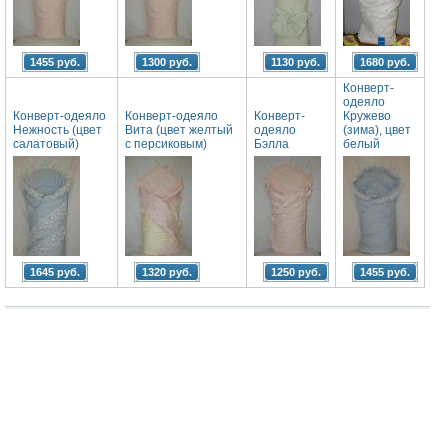
1455 руб.
1300 руб.
1130 руб.
1680 руб.
Конверт-
одеяло
Конверт-одеяло
Конверт-одеяло
Конверт-
Кружево
Нежность (цвет
Вита (цвет желтый
одеяло
(зима), цвет
салатовый)
с персиковым)
Бэлла
белый
1645 руб.
1320 руб.
1250 руб.
1455 руб.