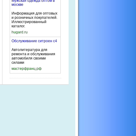
Мужская одежда оптом в
москве
Информация для оптовых
и розничных покупателей.
Иллюстрированный
каталог.
hugard.ru
Обслуживание ситроен с4
Автолитература для
ремонта и обслуживания
автомобиля своими
силами
мастерфранц.рф