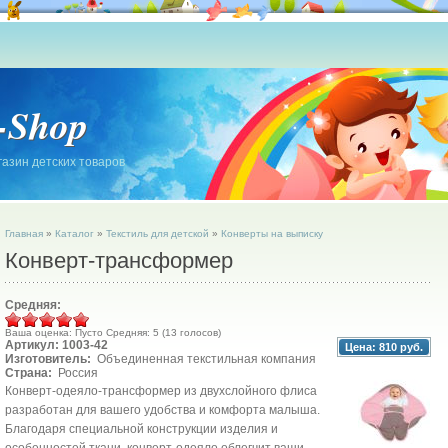
-Shop
азин детских товаров
Главная
»
Каталог
»
Текстиль для детской
»
Конверты на выписку
Конверт-трансформер
Средняя:
Ваша оценка:
Пусто
Средняя:
5
(
13
голосов)
Артикул: 1003-42
Цена:
810 руб.
Изготовитель:
Объединенная текстильная компания
Страна:
Россия
Конверт-одеяло-трансформер из двухслойного флиса
разработан для вашего удобства и комфорта малыша.
Благодаря специальной конструкции изделия и
особенностей ткани, конверт-одеяло облегчит ваши