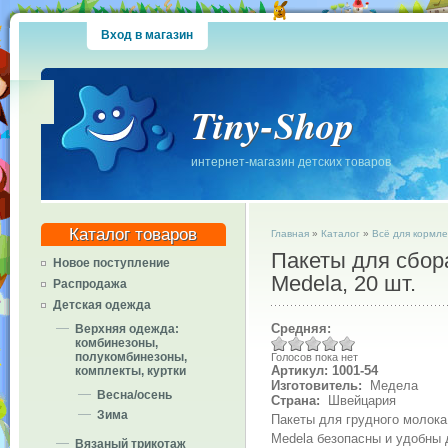
Вход в магазин
Tiny-Shop
интернет-магазин детских товаров
Каталог товаров
Главная
»
Каталог
»
Всё для кормл
Пакеты для сбор
Новое поступление
Medela, 20 шт.
Распродажа
Детская одежда
Средняя:
Верхняя одежда:
комбинезоны,
полукомбинезоны,
Голосов пока нет
Артикул: 1001-54
комплекты, куртки
Изготовитель:
Медела
Весна/осень
Страна:
Швейцария
Зима
Пакеты для грудного молока
Medela безопасны и удобны 
Вязаный трикотаж