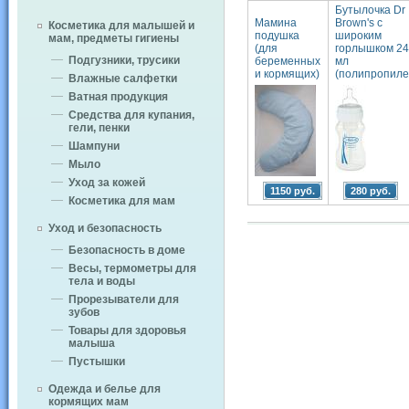
Бутылочка Dr
Мамина
Brown's с
Косметика для малышей и
подушка
широким
мам, предметы гигиены
(для
горлышком 24
Подгузники, трусики
беременных
мл
и кормящих)
(полипропиле
Влажные салфетки
Ватная продукция
Средства для купания,
гели, пенки
Шампуни
Мыло
Уход за кожей
1150 руб.
280 руб.
Косметика для мам
Уход и безопасность
Безопасность в доме
Весы, термометры для
тела и воды
Прорезыватели для
зубов
Товары для здоровья
малыша
Пустышки
Одежда и белье для
кормящих мам