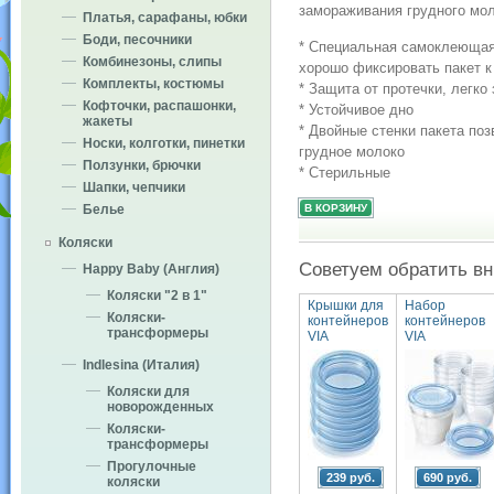
замораживания грудного мол
Платья, сарафаны, юбки
Боди, песочники
* Специальная самоклеющая
Комбинезоны, слипы
хорошо фиксировать пакет к
Комплекты, костюмы
* Защита от протечки, легк
Кофточки, распашонки,
* Устойчивое дно
жакеты
* Двойные стенки пакета по
Носки, колготки, пинетки
грудное молоко
Ползунки, брючки
* Стерильные
Шапки, чепчики
Белье
Коляски
Советуем обратить в
Happy Baby (Англия)
Коляски "2 в 1"
Крышки для
Набор
Коляски-
контейнеров
контейнеров
трансформеры
VIA
VIA
Indlesina (Италия)
Коляски для
новорожденных
Коляски-
трансформеры
Прогулочные
239 руб.
690 руб.
коляски