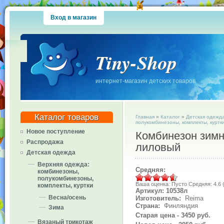
Вход в магазин
Tiny-Shop
интернет-магазин детских товаров
Каталог товаров
Главная
»
Каталог
»
Детская одежд
полукомбинезоны, комплекты, куртк
Новое поступление
Комбинезон зимни
Распродажа
лиловый
Детская одежда
Верхняя одежда:
Средняя:
комбинезоны,
полукомбинезоны,
Ваша оценка:
Пусто
Средняя:
4.6
комплекты, куртки
Артикул: 10538л
Весна/осень
Изготовитель:
Reima
Страна:
Финляндия
Зима
Старая цена - 3450 руб.
Вязаный трикотаж