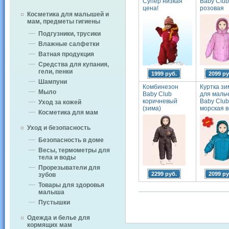
Супер низкая
Baby Club
цена!
розовая
Косметика для малышей и
мам, предметы гигиены
Подгузники, трусики
Влажные салфетки
Ватная продукция
Средства для купания,
гели, пенки
1999 руб.
2099 ру
Шампуни
Комбинезон
Куртка зи
Мыло
Baby Club
для мальч
коричневый
Baby Club
Уход за кожей
(зима)
морская 
Косметика для мам
Уход и безопасность
Безопасность в доме
Весы, термометры для
тела и воды
Прорезыватели для
2299 руб.
2099 ру
зубов
Товары для здоровья
малыша
Пустышки
Одежда и белье для
кормящих мам