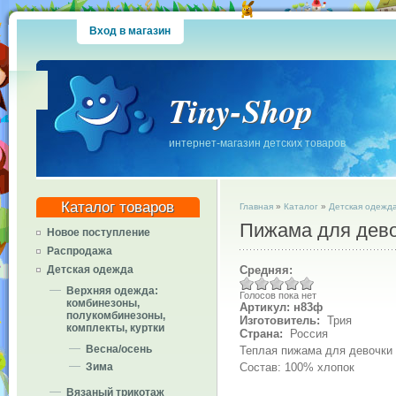
Вход в магазин
Tiny-Shop
интернет-магазин детских товаров
Каталог товаров
Главная
»
Каталог
»
Детская одежд
Пижама для дев
Новое поступление
Распродажа
Средняя:
Детская одежда
Верхняя одежда:
Голосов пока нет
комбинезоны,
Артикул: н83ф
полукомбинезоны,
Изготовитель:
Трия
комплекты, куртки
Страна:
Россия
Весна/осень
Теплая пижама для девочки 
Состав: 100% хлопок
Зима
Вязаный трикотаж