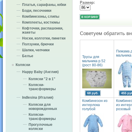
Размер:
Платья, сарафаны, юбки
Боди, песочники
Комбинезоны, слипы
Комплекты, костюмы
Кофточки, распашонки,
жакеты
Советуем обратить в
Носки, колготки, пинетки
Ползунки, брючки
Шапки, чепчики
Пижама 
мальчика
Белье
Трусы для
мальчика р.52
Коляски
(рост 80-86)
Happy Baby (Англия)
Коляски "2 в 1"
Коляски-
трансформеры
68 руб.
455 ру
Indlesina (Италия)
Комбинезон из
Комбине
Коляски для
интерлока
из интер
новорожденных
голубой
розовый
Коляски-
трансформеры
Прогулочные
коляски