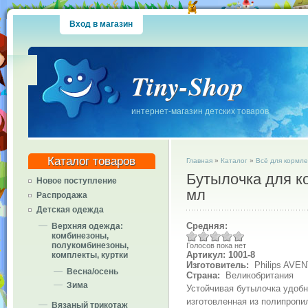
Вход в магазин
Tiny-Shop
интернет-магазин детских товаров
Каталог товаров
Главная
»
Каталог
»
Всё для кормл
Бутылочка для к
Новое поступление
мл
Распродажа
Детская одежда
Средняя:
Верхняя одежда:
комбинезоны,
полукомбинезоны,
Голосов пока нет
Артикул: 1001-8
комплекты, куртки
Изготовитель:
Philips AVEN
Весна/осень
Страна:
Великобритания
Зима
Устойчивая бутылочка удобн
изготовленная из полипропи
Вязаный трикотаж