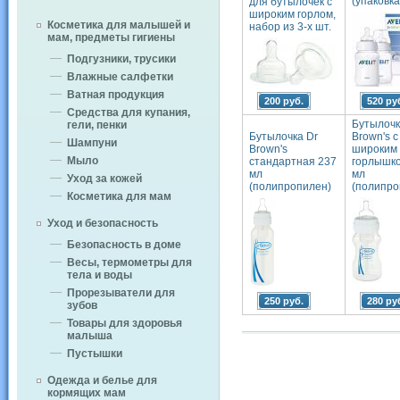
(упаковка
для бутылочек с
широким горлом,
Косметика для малышей и
набор из 3-х шт.
мам, предметы гигиены
Подгузники, трусики
Влажные салфетки
Ватная продукция
200 руб.
520 ру
Средства для купания,
Бутылочк
гели, пенки
Бутылочка Dr
Brown's с
Шампуни
Brown's
широким
Мыло
стандартная 237
горлышко
мл
мл
Уход за кожей
(полипропилен)
(полипро
Косметика для мам
Уход и безопасность
Безопасность в доме
Весы, термометры для
тела и воды
Прорезыватели для
250 руб.
280 ру
зубов
Товары для здоровья
малыша
Пустышки
Одежда и белье для
кормящих мам