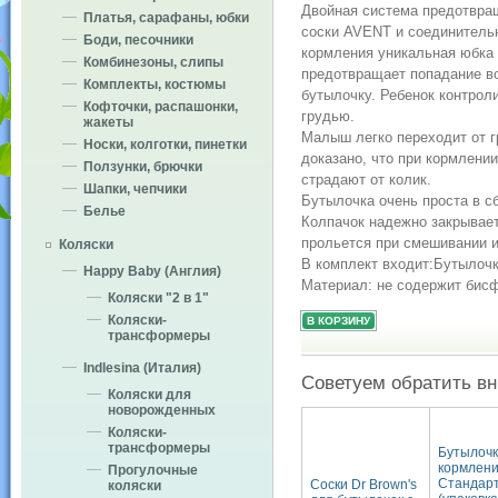
Двойная система предотвращ
Платья, сарафаны, юбки
соски AVENT и соединительн
Боди, песочники
кормления уникальная юбка
Комбинезоны, слипы
предотвращает попадание во
Комплекты, костюмы
бутылочку. Ребенок контроли
Кофточки, распашонки,
грудью.
жакеты
Малыш легко переходит от г
Носки, колготки, пинетки
доказано, что при кормлен
Ползунки, брючки
страдают от колик.
Шапки, чепчики
Бутылочка очень проста в сб
Белье
Колпачок надежно закрывает 
прольется при смешивании и
Коляски
В комплект входит:Бутылочк
Happy Baby (Англия)
Материал: не содержит бис
Коляски "2 в 1"
Коляски-
трансформеры
Indlesina (Италия)
Советуем обратить в
Коляски для
новорожденных
Коляски-
трансформеры
Бутылочк
кормлен
Прогулочные
Стандарт
Соски Dr Brown's
коляски